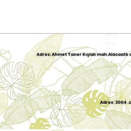
Adres: Ahmet Taner Kışlalı mah.Alacaatlı 
Adres: 3004 .c