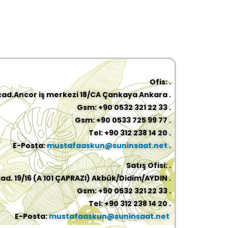
Ofis: .
cad.Ancor iş merkezi 18/CA Çankaya Ankara .
Gsm: +90 0532 321 22 33 .
Gsm: +90 0533 725 99 77 .
Tel: +90 312 238 14 20 .
E-Posta:
mustafaaskun@suninsaat.net
.
Satış Ofisi: .
ad. 19/16 (A 101 ÇAPRAZI) Akbük/Didim/AYDIN .
Gsm: +90 0532 321 22 33 .
Tel: +90 312 238 14 20 .
E-Posta:
mustafaaskun@suninsaat.net