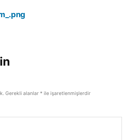
m_.png
in
k.
Gerekli alanlar
*
ile işaretlenmişlerdir