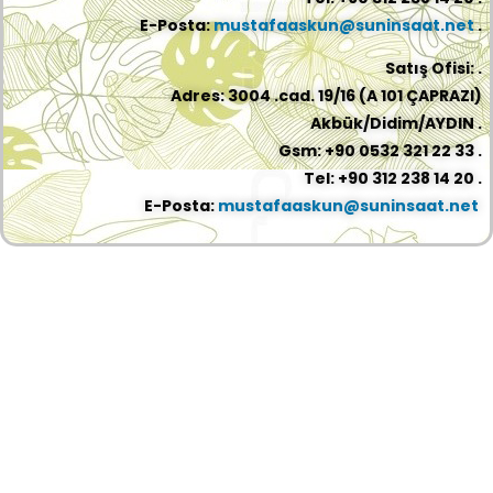
E-Posta:
mustafaaskun@suninsaat.net
.
Satış Ofisi: .
Adres: 3004 .cad. 19/16 (A 101 ÇAPRAZI)
Akbük/Didim/AYDIN .
Gsm: +90 0532 321 22 33 .
Tel: +90 312 238 14 20 .
E-Posta:
mustafaaskun@suninsaat.net