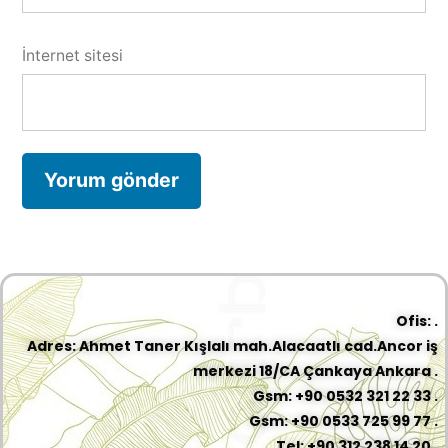
İnternet sitesi
Ofis: .
Adres: Ahmet Taner Kışlalı mah.Alacaatlı cad.Ancor iş
merkezi 18/CA Çankaya Ankara .
Gsm: +90 0532 321 22 33 .
Gsm: +90 0533 725 99 77 .
Tel: +90 312 238 14 20 .