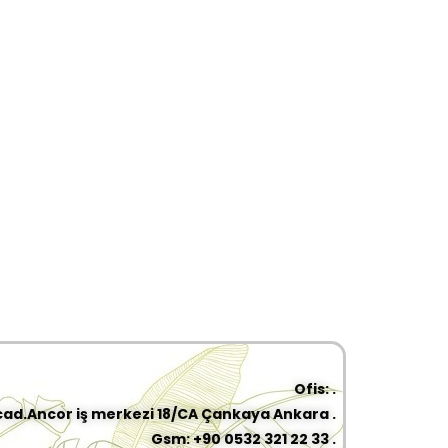
Ofis: .
cad.Ancor iş merkezi 18/CA Çankaya Ankara .
Gsm: +90 0532 321 22 33 .