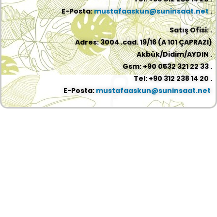
E-Posta:
mustafaaskun@suninsaat.net
.
Satış Ofisi: .
Adres: 3004 .cad. 19/16 (A 101 ÇAPRAZI)
Akbük/Didim/AYDIN .
Gsm: +90 0532 321 22 33 .
Tel: +90 312 238 14 20 .
E-Posta:
mustafaaskun@suninsaat.net