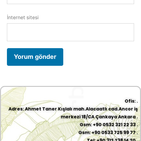
İnternet sitesi
Ofis: .
Adres: Ahmet Taner Kışlalı mah.Alacaatlı cad.Ancor iş
merkezi 18/CA Çankaya Ankara .
Gsm: +90 0532 321 22 33 .
Gsm: +90 0533 725 99 77 .
Tel: +90 312 238 14 20 .