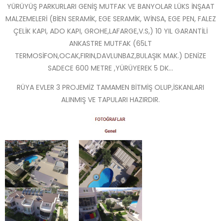
YÜRÜYÜŞ PARKURLARI GENİŞ MUTFAK VE BANYOLAR LÜKS İNŞAAT
MALZEMELERİ (BİEN SERAMİK, EGE SERAMİK, WİNSA, EGE PEN, FALEZ
ÇELİK KAPI, ADO KAPI, GROHE,LAFARGE,V.S,) 10 YIL GARANTİLİ
ANKASTRE MUTFAK (65LT
TERMOSİFON,OCAK,FIRIN,DAVLUNBAZ,BULAŞIK MAK.) DENİZE
SADECE 600 METRE ,YÜRÜYEREK 5 DK…
RÜYA EVLER 3 PROJEMİZ TAMAMEN BİTMİŞ OLUP,İSKANLARI
ALINMIŞ VE TAPULARI HAZIRDIR.