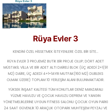
Rüya Evler 3
KENDİNİ ÖZEL HİSSETMEK İSTEYENLERE ÖZEL BİR SİTE…
RÜYA EVLER 3 PROJEMİZ BUTİK BİR PROJE OLUP; DÖRT ADET
MÜSTAKİL VİLLA VE BİR ADET ALTI DAİRELİ BLOK (ÜÇ ADEDİ 2+1(91
M2) DAİRE, ÜÇ ADEDİ 4+1+1AYRI MUTFAK(160 M2) DUBLEKS
OLMAK ÜZERE) TOPLAM 10 YERLEŞİM ALANI BULUNMAKTADIR.
YÜKSEK İNŞAAT KALİTESİ TÜM KONUTLAR DENİZ MANZARALI
YÜZME HAVUZU VE ÇOCUK HAVUZU DEPREM VE YANGIN
YÖNETMELİKLERİNE UYGUN FITNESS SALONU ÇOCUK OYUN PARKI
24 SAAT GÜVENLİK 10 ARAÇLIK OTOPARK MUHTEŞEM PEYZAJ VE