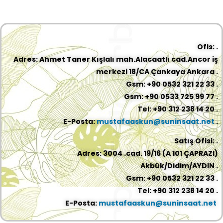
Ofis: .
Adres: Ahmet Taner Kışlalı mah.Alacaatlı cad.Ancor iş
merkezi 18/CA Çankaya Ankara .
Gsm: +90 0532 321 22 33 .
Gsm: +90 0533 725 99 77 .
Tel: +90 312 238 14 20 .
E-Posta:
mustafaaskun@suninsaat.net
.
Satış Ofisi: .
Adres: 3004 .cad. 19/16 (A 101 ÇAPRAZI)
Akbük/Didim/AYDIN .
Gsm: +90 0532 321 22 33 .
Tel: +90 312 238 14 20 .
E-Posta:
mustafaaskun@suninsaat.net