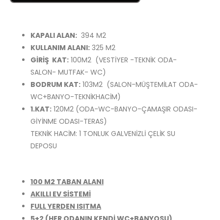
KAPALI ALAN:
394 M2
KULLANIM ALANI:
325 M2
GİRİŞ KAT:
100M2 (VESTİYER -TEKNİK ODA-
SALON- MUTFAK- WC)
BODRUM KAT:
103M2 (SALON-MÜŞTEMİLAT ODA-
WC+BANYO-TEKNİKHACİM)
1.KAT:
120M2 (ODA-WC-BANYO-ÇAMAŞIR ODASI-
GİYİNME ODASI-TERAS)
TEKNİK HACİM: 1 TONLUK GALVENİZLİ ÇELİK SU
DEPOSU
100 M2 TABAN ALANI
AKILLI EV SİSTEMİ
FULL YERDEN ISITMA
5+2
(HER ODANIN KENDİ WC+BANYOSU)