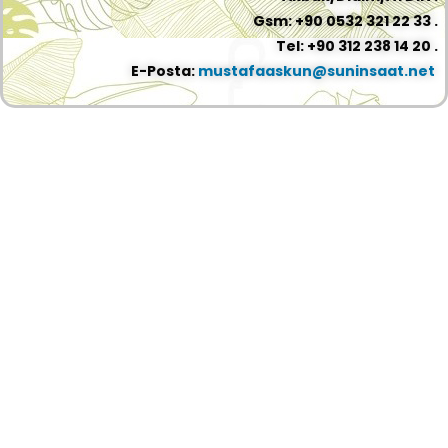
Gsm: +90 0532 321 22 33 .
Tel: +90 312 238 14 20 .
E-Posta:
mustafaaskun@suninsaat.net