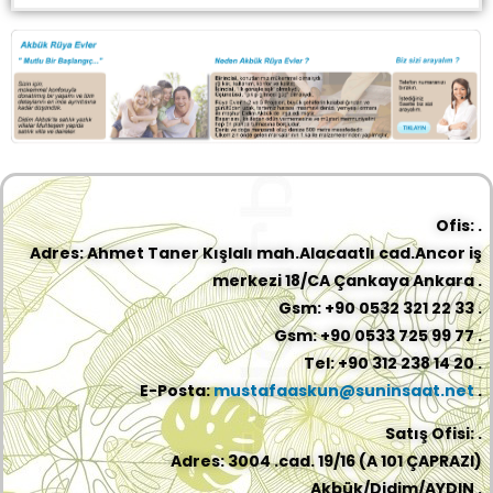
Ofis: .
Adres: Ahmet Taner Kışlalı mah.Alacaatlı cad.Ancor iş
merkezi 18/CA Çankaya Ankara .
Gsm: +90 0532 321 22 33 .
Gsm: +90 0533 725 99 77 .
Tel: +90 312 238 14 20 .
E-Posta:
mustafaaskun@suninsaat.net
.
Satış Ofisi: .
Adres: 3004 .cad. 19/16 (A 101 ÇAPRAZI)
Akbük/Didim/AYDIN .